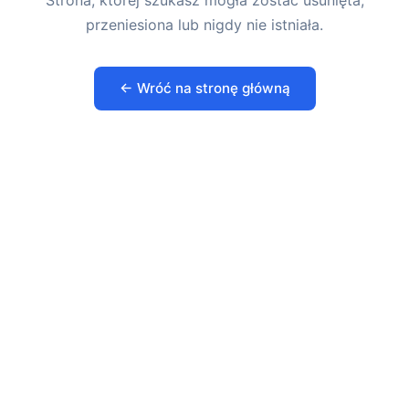
Strona, której szukasz mogła zostać usunięta,
przeniesiona lub nigdy nie istniała.
← Wróć na stronę główną